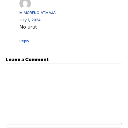
karena: Dokumen ini biasanya harus ditandatangani oleh
siswa ...
M MORENO ATMAJA
July 1, 2024
No urut
Reply
Leave a Comment
Comment