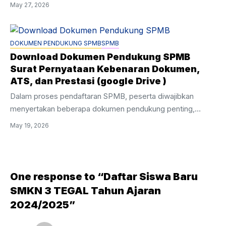
May 27, 2026
dapat diunduh melalui link berikut: Informasi Penting untuk
Siswa yang Diterima: Kepala SMKN 3 Tegal, Drs. Bejo,
M.Pd menyampaikan ucapan selamat kepada seluruh siswa
DOKUMEN PENDUKUNG SPMB
SPMB
yang diterima. “Kami ...
Download Dokumen Pendukung SPMB
Surat Pernyataan Kebenaran Dokumen,
ATS, dan Prestasi (google Drive )
Dalam proses pendaftaran SPMB, peserta diwajibkan
menyertakan beberapa dokumen pendukung penting,
terutama surat pernyataan kebenaran data. Untuk
May 19, 2026
mempermudah calon peserta, kami menyediakan template
dokumen resmi yang sudah siap pakai. Dokumen
Pendukung yang Tersedia: Semua dokumen disediakan
dalam format PDF yang mudah diedit sesuai data masing-
One response to “Daftar Siswa Baru
masing siswa. 🔽 LINK DOWNLOAD 📂 DOWNLOAD
SMKN 3 TEGAL Tahun Ajaran
SEMUA DOKUMEN PENDUKUNG SPMB Folder Google
2024/2025”
Drive – Akses Terbuka untuk umum Pentingnya Dokumen
Ini Surat pernyataan kebenaran dokumen sangat penting