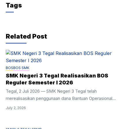
Tags
Related Post
BOS
BOS SMK
SMK Negeri 3 Tegal Realisasikan BOS
Reguler Semester I 2026
Tegal, 2 Juli 2026 — SMK Negeri 3 Tegal telah
merealisasikan penggunaan dana Bantuan Operasional
Satuan Pendidikan (BOSP) Reguler sebesar Rp835.178.634
July 2, 2026
selama periode Semester I Tahun 2026 (1 Januari – 30 Juni
2026). Berdasarkan dokumen Rekapitulasi Realisasi
Penggunaan Dana BOSP yang ditandatangani oleh Kepala