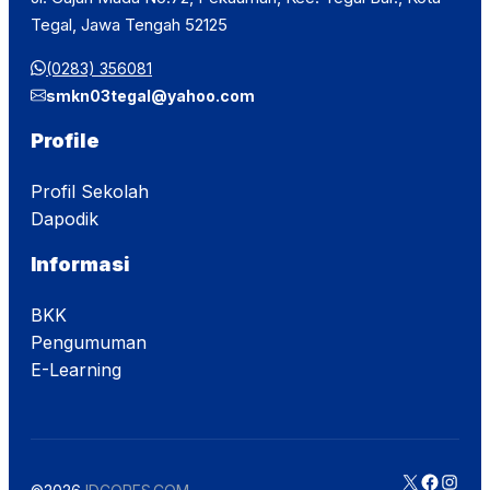
Tegal, Jawa Tengah 52125
(0283) 356081
smkn03tegal@yahoo.com
Profile
Profil Sekolah
Dapodik
Informasi
BKK
Pengumuman
E-Learning
X
Facebo
Insta