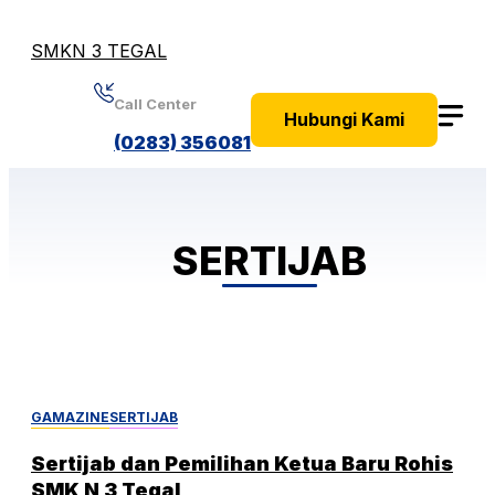
Skip
to
SMKN 3 TEGAL
content
Call Center
Hubungi Kami
(0283) 356081
SERTIJAB
GAMAZINE
SERTIJAB
Sertijab dan Pemilihan Ketua Baru Rohis
SMK N 3 Tegal