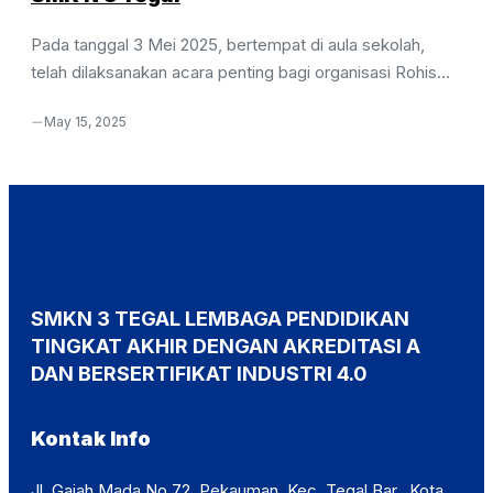
Pada tanggal 3 Mei 2025, bertempat di aula sekolah,
telah dilaksanakan acara penting bagi organisasi Rohis
SMK N 3 Tegal. Acara diawali dengan penampilan hadroh
May 15, 2025
yang menambah khidmat suasana. Kemudian dilanjutkan
dengan penyampaian Laporan Pertanggungjawaban
(LPJ) pengurus lama, serta pembacaan visi, misi, dan
program kerja dari dua kandidat ketua baru. Setelah
proses pemaparan dan pemilihan suara, akhirnya terpilih
kandidat nomor 2, yaitu Mohamad Bagus Setiawan dari
kelas X TO-2 sebagai Ketua Rohis, dan Moh. Fahmi
SMKN 3 TEGAL LEMBAGA PENDIDIKAN
Adiyasa dari kelas X TE-3 ...
TINGKAT AKHIR DENGAN AKREDITASI A
DAN BERSERTIFIKAT INDUSTRI 4.0
Kontak Info
Jl. Gajah Mada No.72, Pekauman, Kec. Tegal Bar., Kota