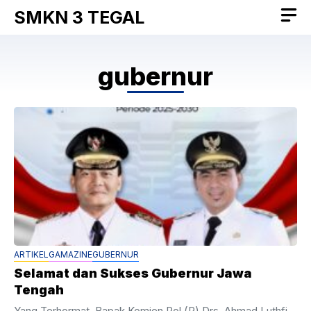
Skip
SMKN 3 TEGAL
to
content
gubernur
ARTIKEL
GAMAZINE
GUBERNUR
Selamat dan Sukses Gubernur Jawa
Tengah
Yang Terhormat, Bapak Komjen Pol (P) Drs. Ahmad Luthfi,