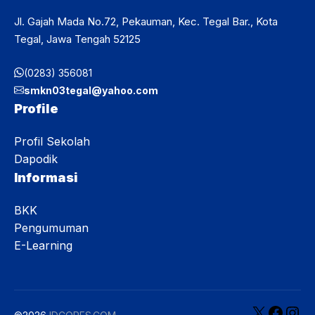
Jl. Gajah Mada No.72, Pekauman, Kec. Tegal Bar., Kota
Tegal, Jawa Tengah 52125
(0283) 356081
smkn03tegal@yahoo.com
Profile
Profil Sekolah
Dapodik
Informasi
BKK
Pengumuman
E-Learning
X
Face
In