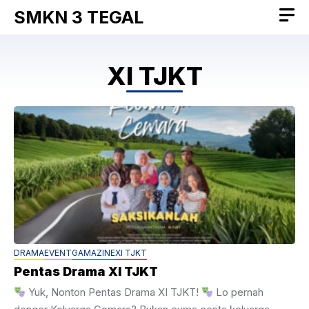
Skip
SMKN 3 TEGAL
to
content
XI TJKT
DRAMA
EVENT
GAMAZINE
XI TJKT
Pentas Drama XI TJKT
Yuk, Nonton Pentas Drama XI TJKT!
Lo pernah