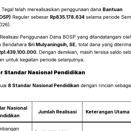
Tegal telah merealisasikan penggunaan dana
Bantuan
BOSP)
Reguler sebesar
Rp835.178.634
selama periode Sem
026).
Realisasi Penggunaan Dana BOSP yang ditandatangani ole
 Bendahara
Sri Mulyaningsih, SE
, total dana yang diterim
Rp1.439.100.000
. Dengan demikian, masih tersisa saldo se
 untuk kegiatan periode selanjutnya.
r Standar Nasional Pendidikan
suai
8 Standar Nasional Pendidikan
dengan rincian sebaga
ar Nasional
Jumlah Realisasi
Keterangan Utama
ndidikan
mbangan