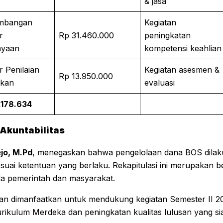
& jasa
mbangan
Kegiatan
r
Rp 31.460.000
peningkatan
ayaan
kompetensi keahlian
r Penilaian
Kegiatan asesmen &
Rp 13.950.000
ikan
evaluasi
.178.634
Akuntabilitas
ejo, M.Pd
, menegaskan bahwa pengelolaan dana BOS dila
suai ketentuan yang berlaku. Rekapitulasi ini merupakan b
a pemerintah dan masyarakat.
kan dimanfaatkan untuk mendukung kegiatan Semester II 2
rikulum Merdeka dan peningkatan kualitas lulusan yang si