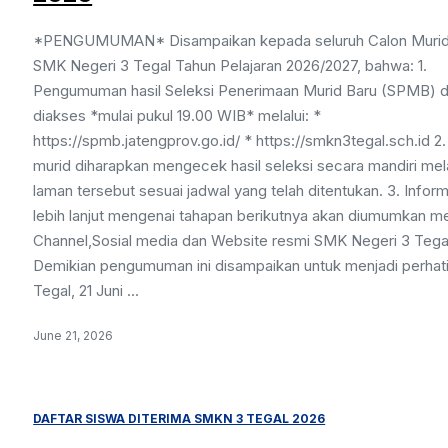
*PENGUMUMAN* Disampaikan kepada seluruh Calon Murid
SMK Negeri 3 Tegal Tahun Pelajaran 2026/2027, bahwa: 1.
Pengumuman hasil Seleksi Penerimaan Murid Baru (SPMB) 
diakses *mulai pukul 19.00 WIB* melalui: *
https://spmb.jatengprov.go.id/ * https://smkn3tegal.sch.id 2
murid diharapkan mengecek hasil seleksi secara mandiri mela
laman tersebut sesuai jadwal yang telah ditentukan. 3. Inform
lebih lanjut mengenai tahapan berikutnya akan diumumkan me
Channel,Sosial media dan Website resmi SMK Negeri 3 Tega
Demikian pengumuman ini disampaikan untuk menjadi perhati
Tegal, 21 Juni ...
June 21, 2026
DAFTAR SISWA DITERIMA SMKN 3 TEGAL 2026