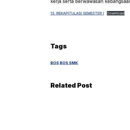
kerja serta berwawasan kebangsaa
13. REKAPITULASI SEMESTER I
Download
Tags
BOS
BOS SMK
Related Post