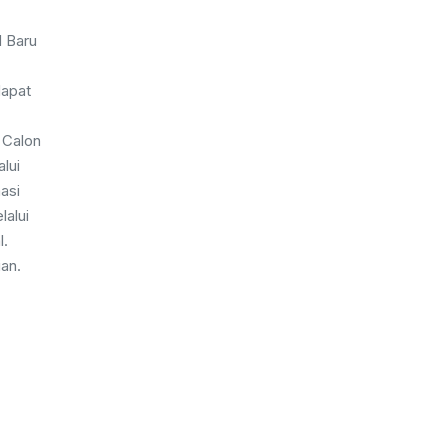
 Baru
dapat
. Calon
lui
asi
lalui
l.
an.