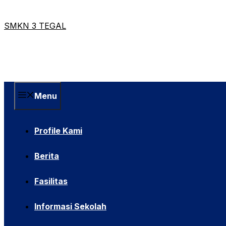
Skip
to
SMKN 3 TEGAL
content
Menu
Profile Kami
Berita
Fasilitas
Informasi Sekolah