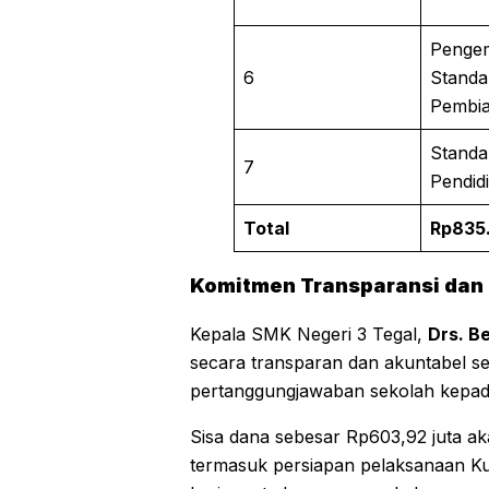
Penge
6
Standa
Pembi
Standa
7
Pendid
Total
Rp835
Komitmen Transparansi dan 
Kepala SMK Negeri 3 Tegal,
Drs. B
secara transparan dan akuntabel se
pertanggungjawaban sekolah kepad
Sisa dana sebesar Rp603,92 juta a
termasuk persiapan pelaksanaan Ku