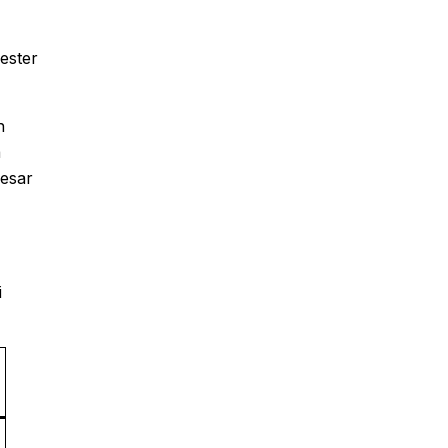
ester
h
a
besar
i