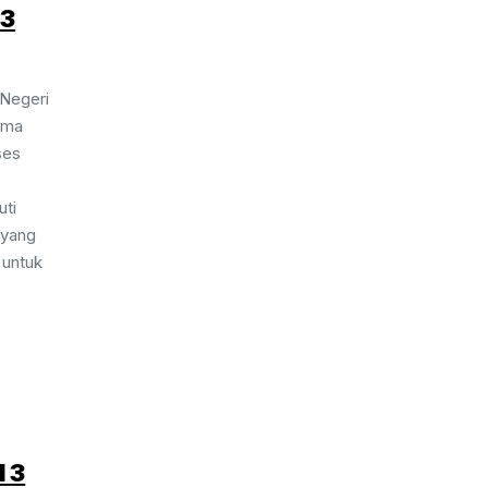
 3
 Negeri
ima
ses
uti
a yang
 untuk
I 3