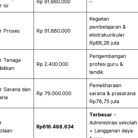
Rp 91.880.000
–
 Isi
Kegiatan
pembelajaran &
r Proses
Rp 91.880.000
ekstrakurikuler
Rp88,28 juta
Pengembangan
r Tenaga
Rp 2.400.000
profesi guru &
idikan
tendik
Pemeliharaan
r Sarana dan
Rp 79.000.000
sarana & prasarana
ana
Rp78,75 juta
Terbesar
–
r
Administrasi sekolah
Rp616.488.634
olaan
+ Langganan daya