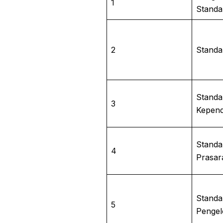
1
Standar
2
Standa
Standa
3
Kepend
Standa
4
Prasar
Standa
5
Pengel