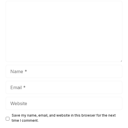
masing siswa. 🔽 LINK DOWNLOAD 📂 DOWNLOAD
Comment
SEMUA DOKUMEN PENDUKUNG SPMB Folder Google
Drive – Akses Terbuka untuk umum Pentingnya Dokumen
Ini Surat pernyataan kebenaran dokumen sangat penting
karena: Dokumen ini biasanya harus ditandatangani oleh
siswa ...
Name
Email
Website
Save my name, email, and website in this browser for the next
time I comment.