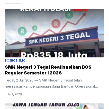
BOS
BOS SMK
SMK Negeri 3 Tegal Realisasikan BOS
Reguler Semester I 2026
Tegal, 2 Juli 2026 — SMK Negeri 3 Tegal telah
merealisasikan penggunaan dana Bantuan Operasional
Satuan Pendidikan (BOSP) Reguler sebesar Rp835.178.634
July 2, 2026
selama periode Semester I Tahun 2026 (1 Januari – 30 Juni
2026). Berdasarkan dokumen Rekapitulasi Realisasi