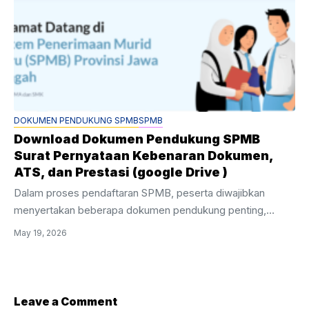
yang diterima. “Kami ...
DOKUMEN PENDUKUNG SPMB
SPMB
Download Dokumen Pendukung SPMB
Surat Pernyataan Kebenaran Dokumen,
ATS, dan Prestasi (google Drive )
Dalam proses pendaftaran SPMB, peserta diwajibkan
menyertakan beberapa dokumen pendukung penting,
terutama surat pernyataan kebenaran data. Untuk
May 19, 2026
mempermudah calon peserta, kami menyediakan template
dokumen resmi yang sudah siap pakai. Dokumen
Pendukung yang Tersedia: Semua dokumen disediakan
dalam format PDF yang mudah diedit sesuai data masing-
Leave a Comment