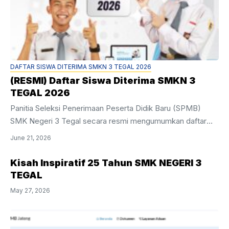
lebih lanjut mengenai tahapan berikutnya akan diumumkan
melalui Channel,Sosial media dan Website resmi SMK
Negeri 3 Tegal. Demikian pengumuman ini disampaikan
untuk menjadi perhatian. Tegal, 21 Juni ...
DAFTAR SISWA DITERIMA SMKN 3 TEGAL 2026
(RESMI) Daftar Siswa Diterima SMKN 3
TEGAL 2026
Panitia Seleksi Penerimaan Peserta Didik Baru (SPMB)
SMK Negeri 3 Tegal secara resmi mengumumkan daftar
siswa yang diterima melalui jalur Seleksi Prestasi Tahun
June 21, 2026
Pelajaran 2026/2027. Proses seleksi telah selesai
dilaksanakan dengan transparan dan akuntabel. Ratusan
Kisah Inspiratif 25 Tahun SMK NEGERI 3
calon siswa dari berbagai wilayah mengikuti seleksi ini, dan
TEGAL
yang terbaik telah berhasil lolos. Daftar Siswa yang Diterima
May 27, 2026
dapat diunduh melalui link berikut: Informasi Penting untuk
Siswa yang Diterima: Kepala SMKN 3 Tegal, Drs. Bejo,
M.Pd menyampaikan ucapan selamat kepada seluruh siswa